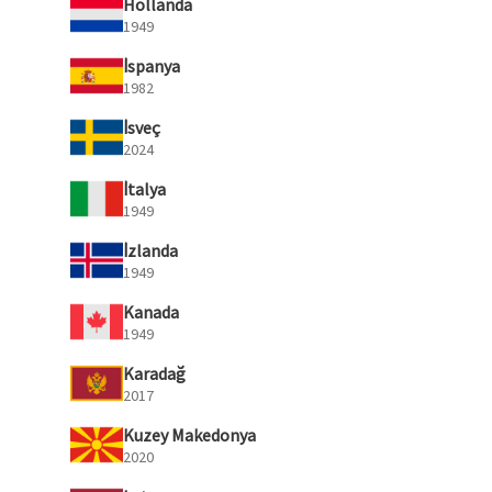
Hollanda
1949
İspanya
1982
İsveç
2024
İtalya
1949
İzlanda
1949
Kanada
1949
Karadağ
2017
Kuzey Makedonya
2020