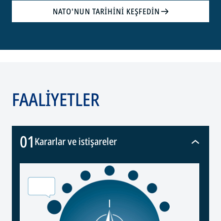
NATO'NUN TARİHİNİ KEŞFEDİN
opens
in
a
new
tab
FAALİYETLER
01
Kararlar ve istişareler