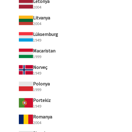
Letonya
2004
Litvanya
2004
Lüksemburg
1949
Macaristan
1999
Norveç
1949
Polonya
1999
Portekiz
1949
Romanya
2004