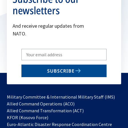
newsletters
And receive regular updates from
NATO.
Write
your
email
SUBSCRIBE
to
subscribe
Military Committee & International Military Staff (IMS)
opens
Allied Command Operations (ACO)
in
opens
Allied Command Transformation (ACT)
opens
a
in
KFOR (Kosovo Force)
in
new
a
Euro-Atlantic Disaster Response Coordination Centre