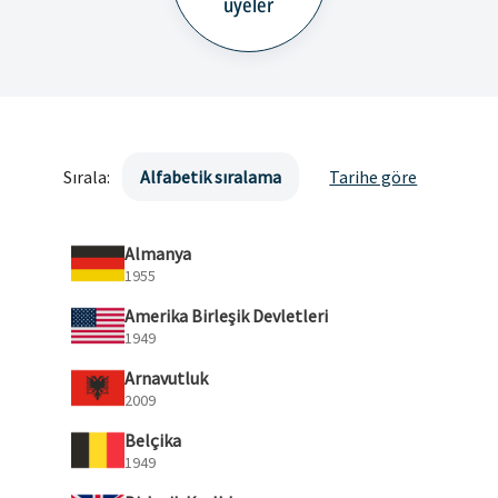
üyeler
Sırala:
Alfabetik sıralama
Tarihe göre
Almanya
1955
Amerika Birleşik Devletleri
1949
Arnavutluk
2009
Belçika
1949