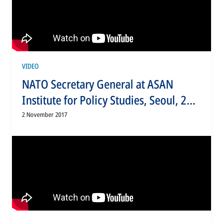
VIDEO
NATO Secretary General at ASAN
Institute for Policy Studies, Seoul, 2
NOV 2017, Part 1 of 2
2 November 2017