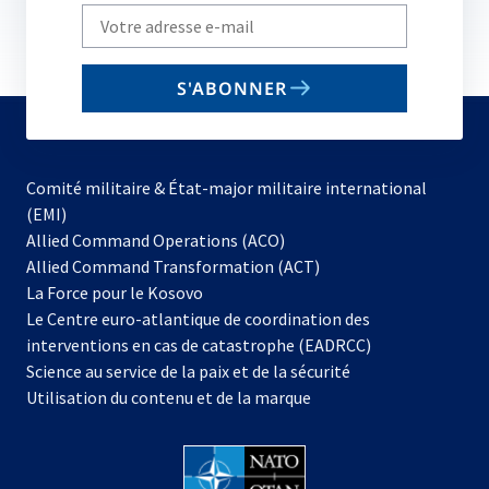
Write
your
email
S'ABONNER
to
subscribe
Comité militaire & État-major militaire international
(EMI)
s’ouvre
Allied Command Operations (ACO)
dans
Allied Command Transformation (ACT)
s’ouvre
un
La Force pour le Kosovo
dans
nouvel
Le Centre euro-atlantique de coordination des
un
onglet
interventions en cas de catastrophe (EADRCC)
nouvel
Science au service de la paix et de la sécurité
onglet
Utilisation du contenu et de la marque