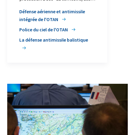
populations et des forces de
Défense aérienne et antimissile
l’Alliance contre toute menace
intégrée de l'OTAN
aérienne ou de missile.
Police du ciel de l'OTAN
La défense antimissile balistique