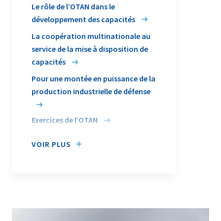
Le rôle de l’OTAN dans le
défendre, telles que la capacité à
développement des capacités
opérer comme une seule et même
force.
La coopération multinationale au
service de la mise à disposition de
capacités
Pour une montée en puissance de la
production industrielle de défense
Exercices de l’OTAN
VOIR PLUS