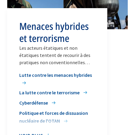
Menaces hybrides
et terrorisme
Les acteurs étatiques et non
étatiques tentent de recourir à des
pratiques non conventionnelles
(activités hybrides et terrorisme,
Lutte contre les menaces hybrides
notamment) pour amoindrir la
sécurité des pays de l’OTAN.
La lutte contre le terrorisme
Cyberdéfense
Politique et forces de dissuasion
nucléaire de l'OTAN