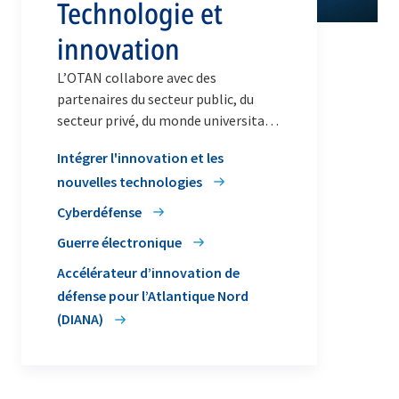
Technologie et
innovation
L’OTAN collabore avec des
partenaires du secteur public, du
secteur privé, du monde universitaire
et de la société civile pour
Intégrer l'innovation et les
développer et adopter de nouvelles
nouvelles technologies
capacités, et conserver son avance
technologique.
Cyberdéfense
Guerre électronique
Accélérateur d’innovation de
défense pour l’Atlantique Nord
(DIANA)