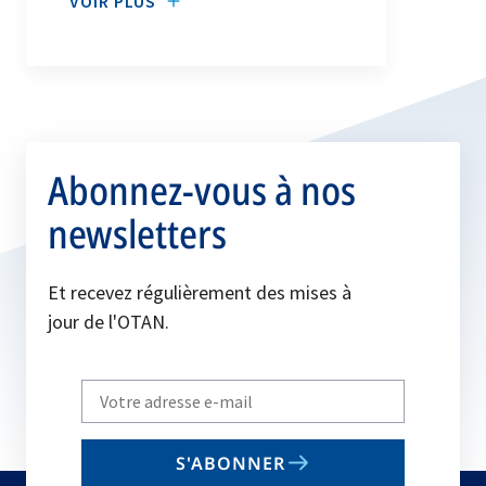
VOIR PLUS
Abonnez-vous à nos
newsletters
Et recevez régulièrement des mises à
jour de l'OTAN.
Write
your
email
S'ABONNER
to