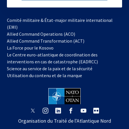
subscribe
Comité militaire & État-major militaire international
(EMI)
Allied Command Operations (ACO)
Allied Command Transformation (ACT)
s’ouvre
La Force pour le Kosovo
dans
Le Centre euro-atlantique de coordination des
un
interventions en cas de catastrophe (EADRCC)
nouvel
Science au service de la paix et de la sécurité
onglet
Utilisation du contenu et de la marque
s’ouvre
s’ouvre
s’ouvre
s’ouvre
s’ouvre
s’ouvre
dans
dans
dans
dans
dans
dans
Organisation du Traité de l'Atlantique Nord
un
un
un
un
un
un
nouvel
nouvel
nouvel
nouvel
nouvel
nouvel