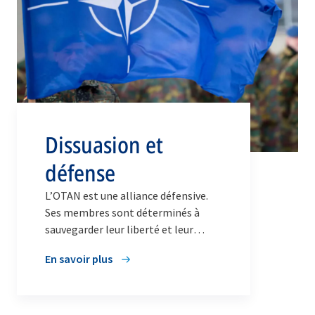
Dissuasion et
défense
L’OTAN est une alliance défensive.
Ses membres sont déterminés à
sauvegarder leur liberté et leur
sécurité communes face à toutes les
En savoir plus
menaces, d’où qu’elles viennent. Vu
l’environnement de sécurité actuel,
les Alliés s’emploient à renforcer
sensiblement la dissuasion et la