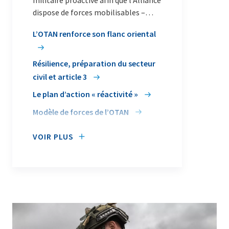
militaire proactive afin que l’Alliance
dispose de forces mobilisables –
partout et à tout moment – pour les
L’OTAN renforce son flanc oriental
besoins de la défense collective.
Résilience, préparation du secteur
civil et article 3
Le plan d’action « réactivité »
Modèle de forces de l’OTAN
VOIR PLUS