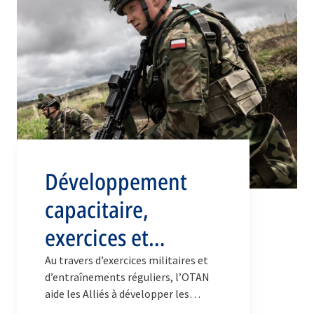
Développement
capacitaire,
exercices et
entraînements
Au travers d’exercices militaires et
d’entraînements réguliers, l’OTAN
aide les Alliés à développer les
capacités dont ils ont besoin pour se