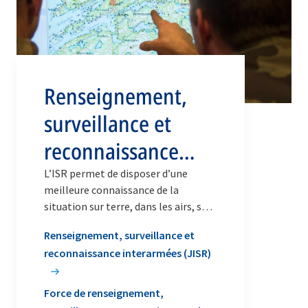
Renseignement,
surveillance et
reconnaissance
(ISR)
L’ISR permet de disposer d’une
meilleure connaissance de la
situation sur terre, dans les airs, sur
les mers, ainsi que dans l’espace et le
Renseignement, surveillance et
cyberespace.
reconnaissance interarmées (JISR)
Force de renseignement,