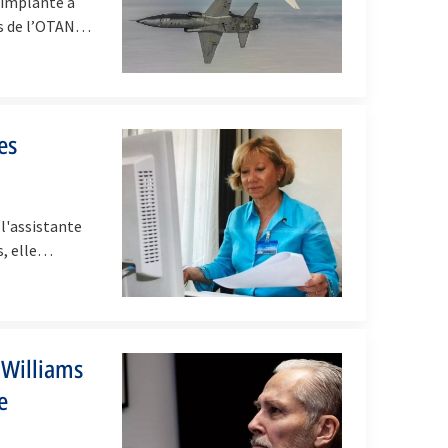
 implanté à
es de l’OTAN…
es
 l'assistante
s, elle…
 Williams
e