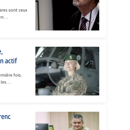
rares sont ceux
 (en…
ė,
n actif
emière fois.
s les…
renc