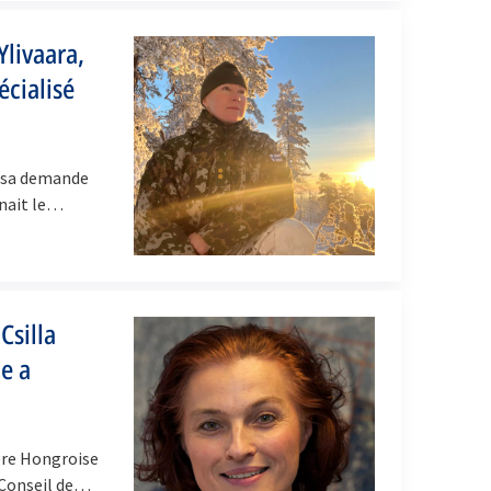
Ylivaara,
écialisé
e sa demande
enait le…
Csilla
e a
ère Hongroise
 Conseil de…