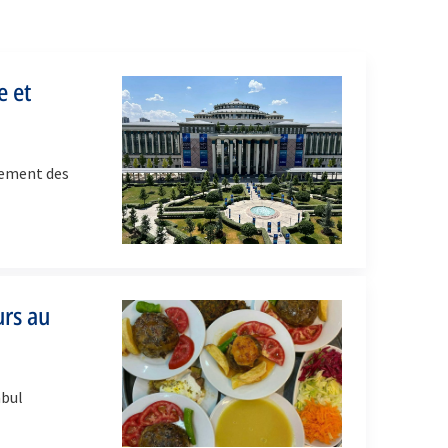
e et
nement des
urs au
nbul