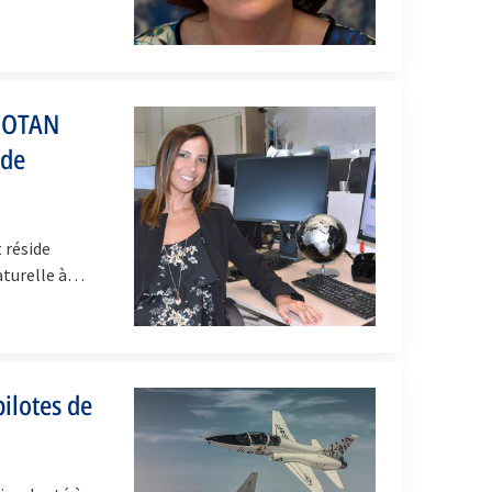
l’OTAN
 de
t réside
naturelle à…
pilotes de