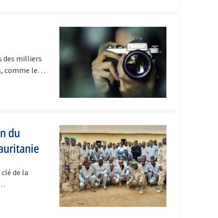
 des milliers
ts, comme le…
on du
auritanie
clé de la
e…