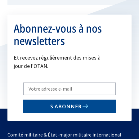
Abonnez-vous à nos
newsletters
Et recevez régulièrement des mises à
jour de l'OTAN.
Write
your
email
S'ABONNER
to
subscribe
Comité militaire & État-major militaire international