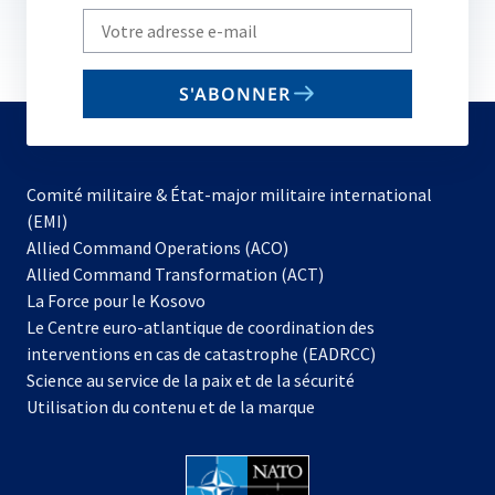
Write
your
email
S'ABONNER
to
subscribe
Comité militaire & État-major militaire international
(EMI)
Allied Command Operations (ACO)
Allied Command Transformation (ACT)
s’ouvre
La Force pour le Kosovo
dans
Le Centre euro-atlantique de coordination des
un
interventions en cas de catastrophe (EADRCC)
nouvel
Science au service de la paix et de la sécurité
onglet
Utilisation du contenu et de la marque