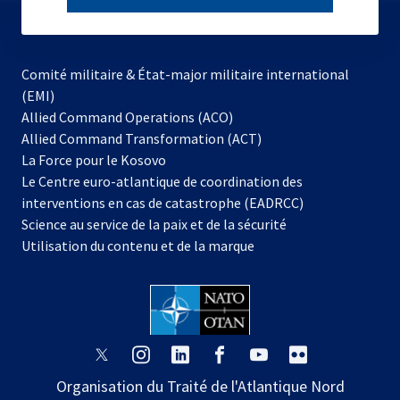
subscribe
Comité militaire & État-major militaire international
(EMI)
Allied Command Operations (ACO)
Allied Command Transformation (ACT)
s’ouvre
La Force pour le Kosovo
dans
Le Centre euro-atlantique de coordination des
un
interventions en cas de catastrophe (EADRCC)
nouvel
Science au service de la paix et de la sécurité
onglet
Utilisation du contenu et de la marque
s’ouvre
s’ouvre
s’ouvre
s’ouvre
s’ouvre
s’ouvre
dans
dans
dans
dans
dans
dans
Organisation du Traité de l'Atlantique Nord
un
un
un
un
un
un