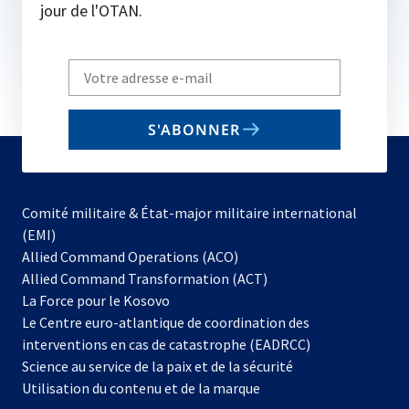
jour de l'OTAN.
Write
your
email
S'ABONNER
to
subscribe
Comité militaire & État-major militaire international
(EMI)
Allied Command Operations (ACO)
Allied Command Transformation (ACT)
s’ouvre
La Force pour le Kosovo
dans
Le Centre euro-atlantique de coordination des
un
interventions en cas de catastrophe (EADRCC)
nouvel
Science au service de la paix et de la sécurité
onglet
Utilisation du contenu et de la marque