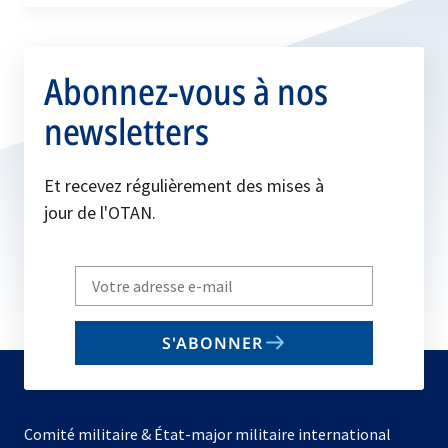
Abonnez-vous à nos
newsletters
Et recevez régulièrement des mises à
jour de l'OTAN.
Write
your
email
S'ABONNER
to
subscribe
Comité militaire & État-major militaire international