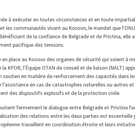
e à exécuter en toutes circonstances et en toute impartial
et les communautés vivant au Kosovo, le mandat que l'ONU lu
néficiant de la confiance de Belgrade et de Pristina, elle
ement pacifique des tensions.
 en place au Kosovo des organes de sécurité qui soient à m
e la KFOR, l'Équipe OTAN de conseil et de liaison (NALT) ap
n soutien en matière de renforcement des capacités dans le
e l’assistance en cas de catastrophes naturelles ou autres et
nt des dispositifs explosifs et de la protection civile.
soutient fermement le dialogue entre Belgrade et Pristina faci
isation des relations entre les deux parties est essentielle 
opéenne travaillent en coordination étroite et leurs initiativ