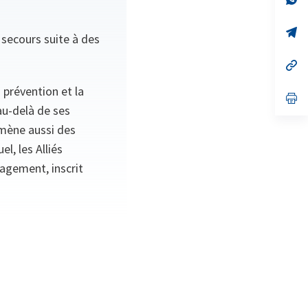
on
da
un
no
s’
 secours suite à des
on
da
un
no
s’
on
da
un
 prévention et la
no
s’
on
da
 au-delà de ses
un
e mène aussi des
no
on
l, les Alliés
gagement, inscrit