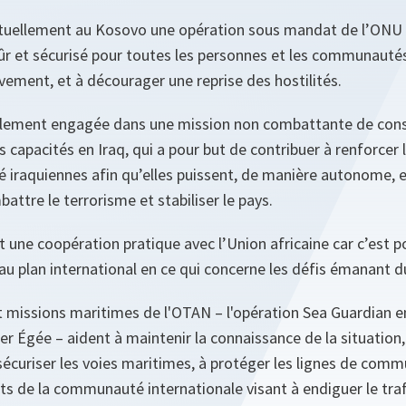
tuellement au Kosovo une opération sous mandat de l’ONU qu
r et sécurisé pour toutes les personnes et les communauté
vement, et à décourager une reprise des hostilités.
galement engagée dans une mission non combattante de cons
capacités en Iraq, qui a pour but de contribuer à renforcer le
té iraquiennes afin qu’elles puissent, de manière autonome, 
battre le terrorisme et stabiliser le pays.
une coopération pratique avec l’Union africaine car c’est po
 au plan international en ce qui concerne les défis émanant d
t missions maritimes de l'OTAN – l'opération Sea Guardian 
er Égée – aident à maintenir la connaissance de la situation, 
sécuriser les voies maritimes, à protéger les lignes de comm
ts de la communauté internationale visant à endiguer le trafic 