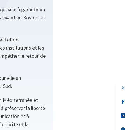
i vise à garantir un
s vivant au Kosovo et
eil et de
s institutions et les
empêcher le retour de
ur elle un
u Sud.
en Méditerranée et
s’
da
à préserver la liberté
un
no
s’
unication et à
on
da
illicite et la
un
no
s’