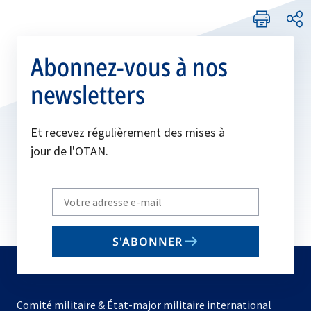
Abonnez-vous à nos
newsletters
Et recevez régulièrement des mises à
jour de l'OTAN.
Write
your
email
S'ABONNER
to
subscribe
Comité militaire & État-major militaire international