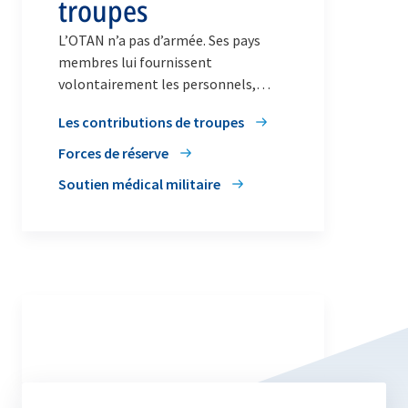
troupes
L’OTAN n’a pas d’armée. Ses pays
membres lui fournissent
volontairement les personnels,
équipements et ressources dont elle
Les contributions de troupes
a besoin pour remplir ses tâches.
Forces de réserve
Soutien médical militaire