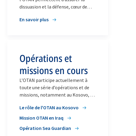
dissuasion et la défense, cœur de
métier de l’Organisation, et de
En savoir plus
protéger ainsi les Alliés. Elles
contribuent en outre à assurer la
sécurité de l’Alliance sur son
territoire en aidant à préserver la
paix et la stabilité sur la scène
Opérations et
internationale, où l’OTAN mène
diverses activités de gestion de crise
missions en cours
et de sécurité coopérative avec ses
partenaires.
L’OTAN participe actuellement à
toute une série d’opérations et de
missions, notamment au Kosovo, en
Iraq, en Afrique, en mer Égée et en
Le rôle de l'OTAN au Kosovo
Méditerranée.
Mission OTAN en Iraq
Opération Sea Guardian