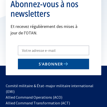
Abonnez-vous à nos
newsletters
Et recevez régulièrement des mises à
jour de l'OTAN.
Write
your
email
S'ABONNER
to
subscribe
Comité militaire & État-major militaire international
(EMI)
Allied Command Operations (ACO)
Allied Command Transformation (ACT)