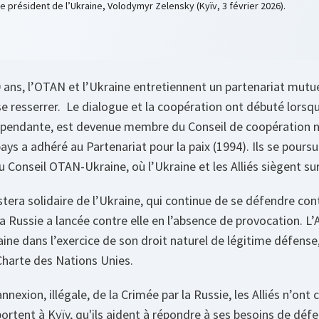
le président de l’Ukraine, Volodymyr Zelensky (Kyïv, 3 février 2026).
0 ans, l’OTAN et l’Ukraine entretiennent un partenariat mut
se resserrer. Le dialogue et la coopération ont débuté lorsqu
pendante, est devenue membre du Conseil de coopération n
pays a adhéré au Partenariat pour la paix (1994). Ils se pours
u Conseil OTAN-Ukraine, où l’Ukraine et les Alliés siègent sur
tera solidaire de l’Ukraine, qui continue de se défendre con
a Russie a lancée contre elle en l’absence de provocation. L’
ine dans l’exercice de son droit naturel de légitime défense
a Charte des Nations Unies.
nnexion, illégale, de la Crimée par la Russie, les Alliés n’ont 
portent à Kyïv, qu'ils aident à répondre à ses besoins de défe