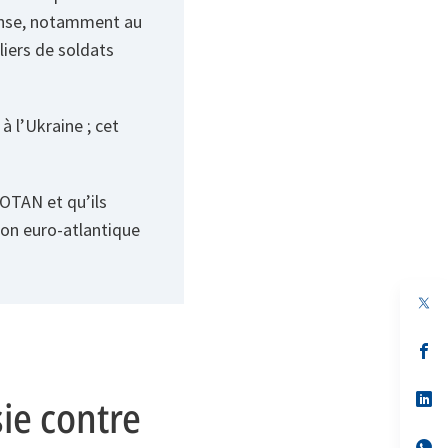
fense, notamment au
liers de soldats
à l’Ukraine ; cet
’OTAN et qu’ils
tion euro-atlantique
s’
da
un
no
s’
on
da
un
no
s’
ie contre
on
da
un
no
s’