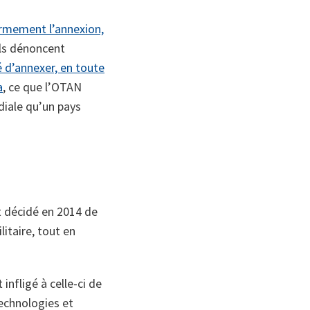
rmement l’annexion,
 ils dénoncent
é d’annexer, en toute
a
, ce que l’OTAN
diale qu’un pays
nt décidé en 2014 de
itaire, tout en
 infligé à celle-ci de
technologies et