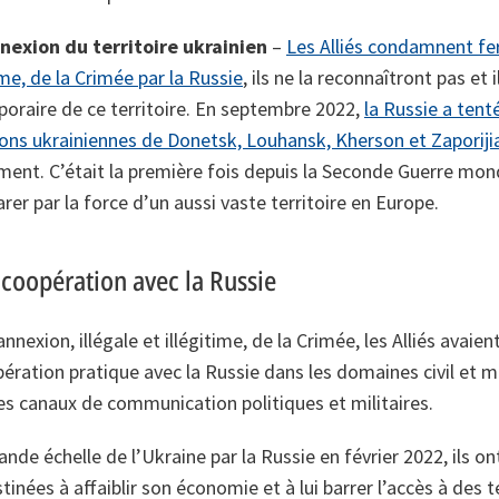
nexion du territoire ukrainien
–
Les Alliés condamnent fe
time, de la Crimée par la Russie
, ils ne la reconnaîtront pas et
poraire de ce territoire. En septembre 2022,
la Russie a tent
égions ukrainiennes de Donetsk, Louhansk, Kherson et Zaporiji
nt. C’était la première fois depuis la Seconde Guerre mon
rer par la force d’un aussi vaste territoire en Europe.
 coopération avec la Russie
nexion, illégale et illégitime, de la Crimée, les Alliés avaie
ration pratique avec la Russie dans les domaines civil et mil
es canaux de communication politiques et militaires.
ande échelle de l’Ukraine par la Russie en février 2022, ils ont
tinées à affaiblir son économie et à lui barrer l’accès à des 