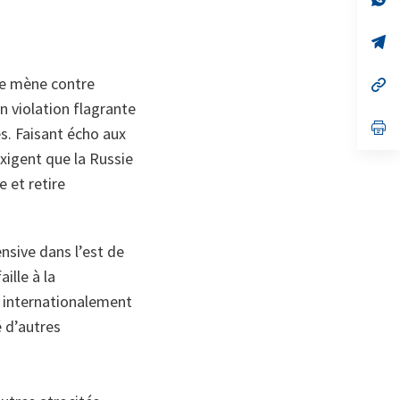
on
da
un
no
s’
on
da
un
ie mène contre
no
s’
on
da
n violation flagrante
un
no
s’
es. Faisant écho aux
on
da
un
exigent que la Russie
no
 et retire
on
ensive dans l’est de
ille à la
es internationalement
 d’autres