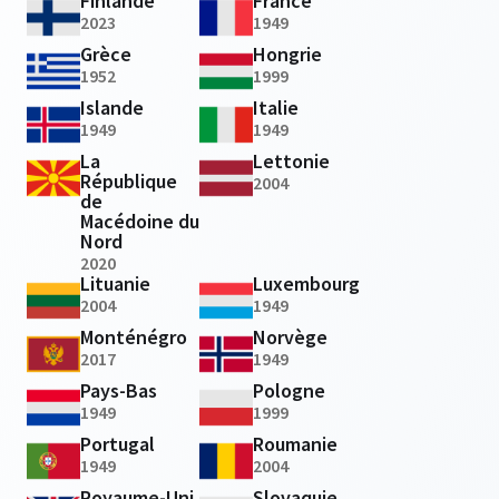
Finlande
France
2023
1949
Grèce
Hongrie
1952
1999
Islande
Italie
1949
1949
La
Lettonie
République
2004
de
Macédoine du
Nord
2020
Lituanie
Luxembourg
2004
1949
Monténégro
Norvège
2017
1949
Pays-Bas
Pologne
1949
1999
Portugal
Roumanie
1949
2004
Royaume-Uni
Slovaquie