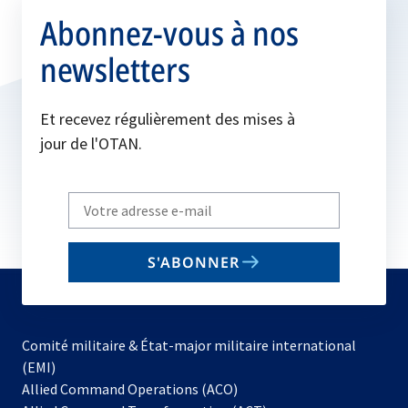
Abonnez-vous à nos
newsletters
Et recevez régulièrement des mises à
jour de l'OTAN.
Write
your
email
S'ABONNER
to
subscribe
Comité militaire & État-major militaire international
(EMI)
Allied Command Operations (ACO)