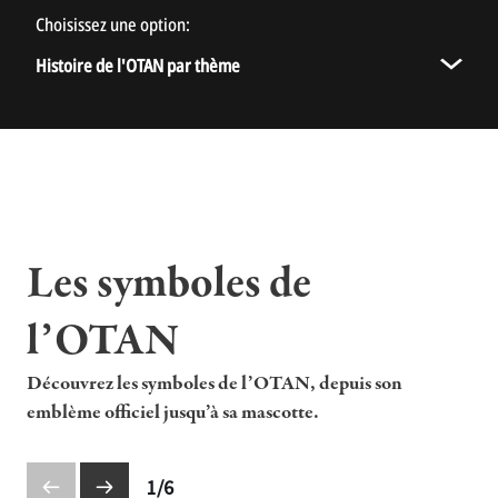
Choisissez une option:
Histoire de l’OTAN
Histoire de l'OTAN par thème
Une brève histoire de l’OTAN
L’histoire de l’OTAN en quelques instantanés
Histoire de l'OTAN par thème
Les symboles de
l’OTAN
Découvrez les symboles de l’OTAN, depuis son
emblème officiel jusqu’à sa mascotte.
1
/
6