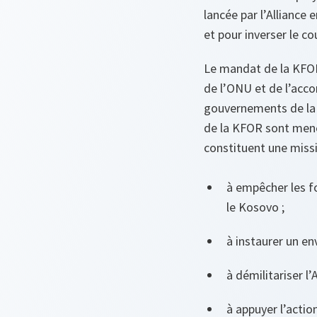
lancée par l’Alliance
et pour inverser le c
Le mandat de la KFOR 
de l’ONU et de l’accor
gouvernements de la 
de la KFOR sont menées
constituent une missio
à empêcher les f
le Kosovo ;
à instaurer un env
à démilitariser l
à appuyer l’actio