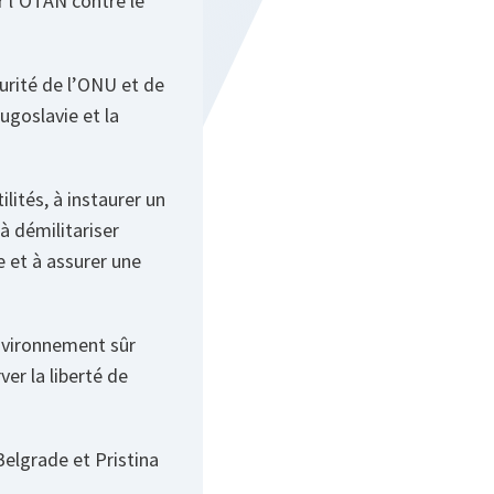
r l’OTAN contre le
urité de l’ONU et de
ugoslavie et la
lités, à instaurer un
 à démilitariser
e et à assurer une
environnement sûr
er la liberté de
elgrade et Pristina