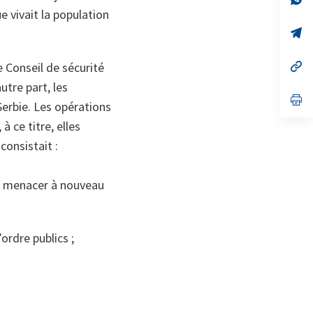
on
da
e vivait la population
un
no
s’
on
da
un
no
s’
 Conseil de sécurité
on
da
utre part, les
un
no
s’
erbie. Les opérations
on
da
un
 ce titre, elles
no
on
consistait :
de menacer à nouveau
ordre publics ;