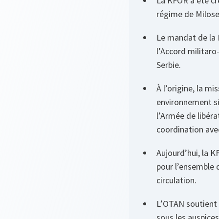
La KFOR a été cr
régime de Milosev
Le mandat de la 
l’Accord militaro
Serbie.
À l’origine, la m
environnement sûr
l’Armée de libéra
coordination avec
Aujourd’hui, la K
pour l’ensemble 
circulation.
L’OTAN soutient 
sous les auspice