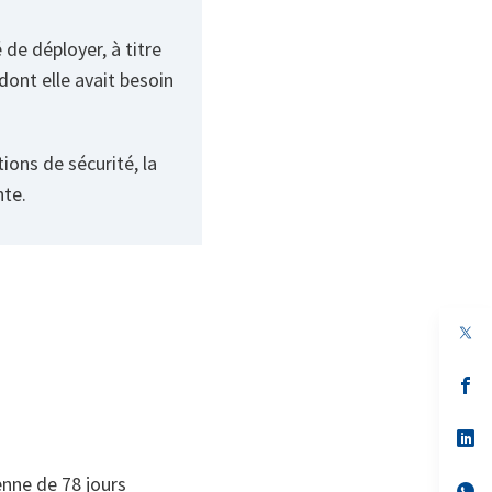
 de déployer, à titre
ont elle avait besoin
ions de sécurité, la
nte.
s’
da
un
no
s’
on
da
un
no
s’
on
da
un
nne de 78 jours
no
s’