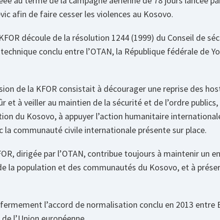
éée au terme de la campagne aérienne de 78 jours lancée pa
ic afin de faire cesser les violences au Kosovo.
KFOR découle de la résolution 1244 (1999) du Conseil de séc
-technique conclu entre l’OTAN, la République fédérale de Yo
ission de la KFOR consistait à décourager une reprise des hosti
 et à veiller au maintien de la sécurité et de l’ordre publics,
tion du Kosovo, à appuyer l’action humanitaire international
 la communauté civile internationale présente sur place.
FOR, dirigée par l’OTAN, contribue toujours à maintenir un 
de la population et des communautés du Kosovo, et à préserv
fermement l’accord de normalisation conclu en 2013 entre B
s de l’Union européenne.