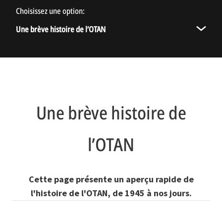
Choisissez une option:
Histoire de l’OTAN
Une brève histoire de l’OTAN
Une brève histoire de l’OTAN
L’histoire de l’OTAN en quelques instantanés
Histoire de l'OTAN par thème
Une brève histoire de
l’OTAN
Cette page présente un aperçu rapide de
l'histoire de l'OTAN, de 1945 à nos jours.