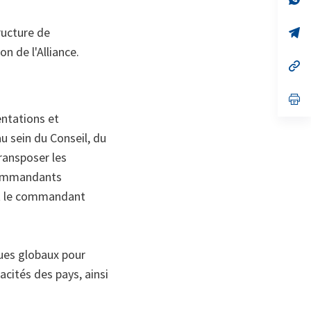
on
da
un
tructure de
no
s’
on
da
n de l'Alliance.
un
no
s’
on
da
un
no
s’
on
da
entations et
un
no
u sein du Conseil, du
on
ransposer les
 commandants
et le commandant
ques globaux pour
pacités des pays, ainsi