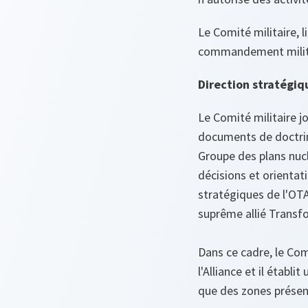
Le Comité militaire, l
commandement militair
Direction stratégiq
Le Comité militaire j
documents de doctrine
Groupe des plans nucl
décisions et orientat
stratégiques de l'OT
suprême allié Transf
Dans ce cadre, le Com
l'Alliance et il établ
que des zones présent