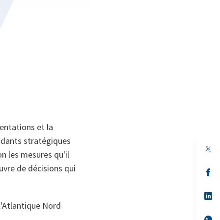
entations et la
andants stratégiques
n les mesures qu'il
vre de décisions qui
s’
da
un
no
s’
on
da
l'Atlantique Nord
un
no
s’