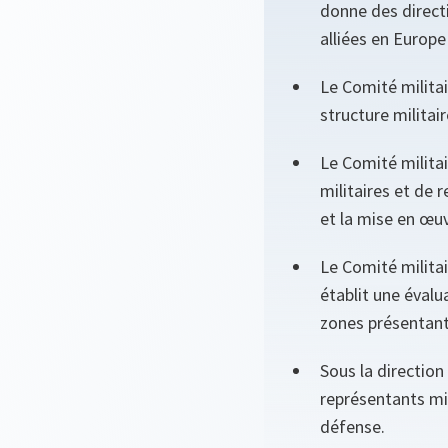
donne des direc
alliées en Europ
Le Comité militai
structure militai
Le Comité militai
militaires et de
et la mise en œuv
Le Comité militai
établit une évalu
zones présentant 
Sous la direction
représentants mil
défense.