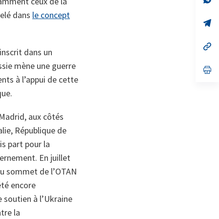
otamment ceux de la
on
da
velé dans
le concept
un
no
s’
on
da
un
no
s’
inscrit dans un
on
da
un
ussie mène une guerre
no
s’
on
da
nts à l’appui de cette
un
que.
no
on
 Madrid, aux côtés
alie, République de
is part pour la
rnement. En juillet
t au sommet de l’OTAN
été encore
 soutien à l’Ukraine
tre la