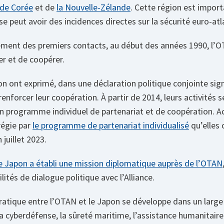
 de Corée
et de
la Nouvelle-Zélande
. Cette région est import
sse peut avoir des incidences directes sur la sécurité euro-atl
sement des premiers contacts, au début des années 1990, l’O
er et de coopérer.
n ont exprimé, dans une déclaration politique conjointe signé
enforcer leur coopération. À partir de 2014, leurs activités s
un programme individuel de partenariat et de coopération. Ac
régie par
le programme de partenariat individualisé
qu’elles
juillet 2023.
e Japon a établi une mission diplomatique auprès de l’OTAN
lités de dialogue politique avec l’Alliance.
ratique entre l’OTAN et le Japon se développe dans un large
 cyberdéfense, la sûreté maritime, l’assistance humanitaire 