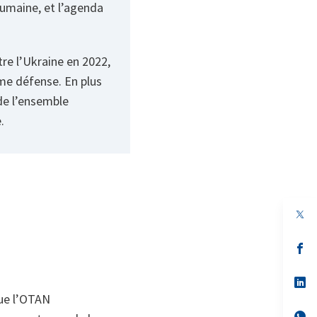
 humaine, et l’agenda
tre l’Ukraine en 2022,
ime défense. En plus
 de l’ensemble
.
s’
da
un
no
s’
on
da
que l’OTAN
un
no
s’