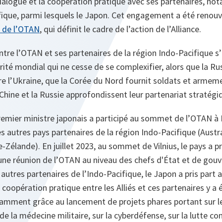
 dialogue et la coopération pratique avec ses partenaires, n
fique, parmi lesquels le Japon. Cet engagement a été renou
 de l’OTAN
, qui définit le cadre de l’action de l’Alliance.
tre l’OTAN et ses partenaires de la région Indo-Pacifique s’
rité mondial qui ne cesse de se complexifier, alors que la R
e l’Ukraine, que la Corée du Nord fournit soldats et armeme
 Chine et la Russie approfondissent leur partenariat stratégi
premier ministre japonais a participé au sommet de l’OTAN à
s autres pays partenaires de la région Indo-Pacifique (Austr
-Zélande). En juillet 2023, au sommet de Vilnius, le pays a pr
une réunion de l’OTAN au niveau des chefs d'État et de gouve
autres partenaires de l’Indo-Pacifique, le Japon a pris par
coopération pratique entre les Alliés et ces partenaires y a 
amment grâce au lancement de projets phares portant sur le
e la médecine militaire, sur la cyberdéfense, sur la lutte con