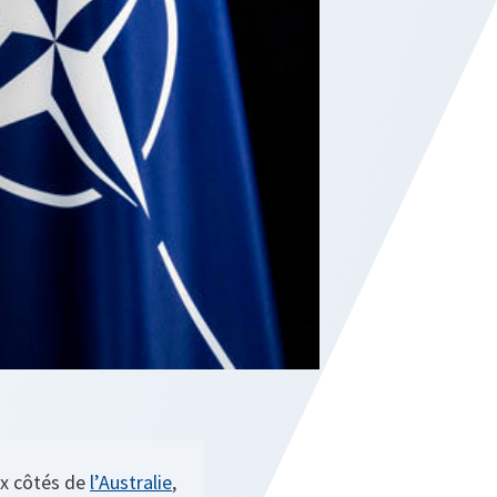
ux côtés de
l’Australie
,