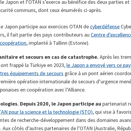
le Japon et l’OTAN s’exerce au bénéfice des deux parties et 
curité communs, dont ceux énumérés ci-après.
 Le Japon participe aux exercices OTAN de
cyberdéfense
Cybe
urs, il fait partie des pays contributeurs au
Centre d'excellenc
 coopération
, implanté à Tallinn (Estonie).
nitaire et secours en cas de catastrophe.
Après les tre
 ont frappé la Türkiye en 2023,
le Japon a envoyé vers ce pay
utres équipements de secours
grâce à un pont aérien coordon
 première opération internationale de secours d’urgence mené
onaises en coopération avec l’Alliance.
ologies.
Depuis 2020, le Japon participe au
partenariat r
TAN pour la science et la technologie (STO)
, qui vise à favor
ointes de recherche-développement dans des domaines avancé
. Aux côtés d’autres partenaires de l’OTAN (Australie, Répub