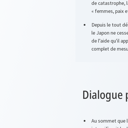
de catastrophe, l
« femmes, paix et
Depuis le tout dé
le Japon ne cesse
de l’aide qu'il ap
complet de mesur
Dialogue 
Au sommet que l’