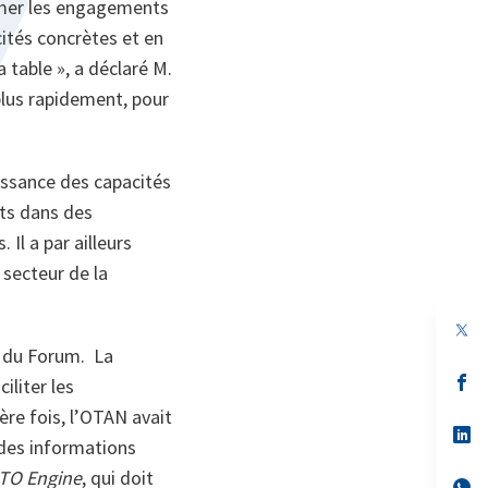
rmer les engagements
ités concrètes et en
a table », a déclaré M.
plus rapidement, pour
uissance des capacités
ts dans des
Il a par ailleurs
 secteur de la
n du Forum. La
s’
iliter les
da
un
ère fois, l’OTAN avait
no
s’
e des informations
on
da
un
TO Engine
, qui doit
no
s’