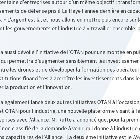
centaine d’entreprises autour d’un même objectif : transfo
sements de défense pris à La Haye l’année dernière en capac
 « L’argent est là, et nous allons en mettre plus encore sur l
nt les gouvernements et l’industrie à « travailler ensemble, 
 a aussi dévoilé l’initiative de l’OTAN pour une montée en p
, qui permettra d’augmenter sensiblement les investissemen
tre les drones et de développer la formation des opérateurs. 
stitutions financières à accroître les investissements dans le
r la production et l’innovation.
 a également lancé deux autres initiatives OTAN à l’occasio
t OTAN pour l’industrie, une nouvelle plateforme visant à fac
eprises avec l’Alliance. M. Rutte a annoncé que, pour la premi
f non classifié de la demande à venir, qui donne à l’industri
ns capacitaires de l’Alliance. La deuxième initiative est le
NA