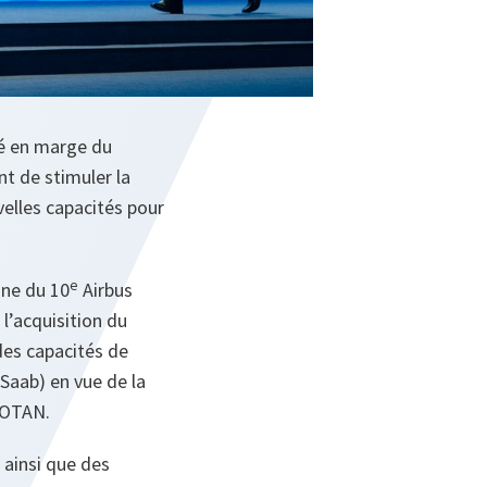
sé en marge du
t de stimuler la
velles capacités pour
e
ine du 10
Airbus
l’acquisition du
des capacités de
 Saab) en vue de la
’OTAN.
 ainsi que des