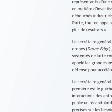
représentants d’une 
en matière d’investis
débouchés industriels.
Rutte, tout en appela
plus de résultats ».
Le secrétaire général
drones (
Drone Edge
)
systèmes de lutte con
appelé les grandes in
défense pour accélére
Le secrétaire général
première est le guiche
interactions des entr
publié un récapitulati
précises sur les besoi