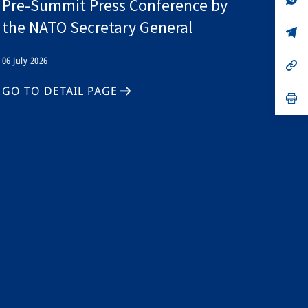
Pre-Summit Press Conference by
on
da
un
the NATO Secretary General
no
s’
on
da
un
06 July 2026
no
s’
on
da
un
GO TO DETAIL PAGE
no
s’
on
da
un
no
on