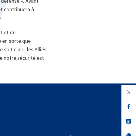
 défense ». Avant
et contribuera à
»
t et de
e en sorte que
soit clair : les Alliés
e notre sécurité est
s’
da
un
no
s’
on
da
un
no
s’