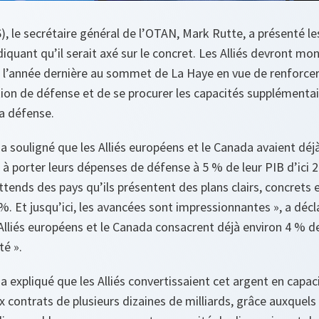
026), le secrétaire général de l’OTAN, Mark Rutte, a présenté 
quant qu’il serait axé sur le concret. Les Alliés devront mon
 l’année dernière au sommet de La Haye en vue de renforcer
tion de défense et de se procurer les capacités supplémentair
a défense.
 a souligné que les Alliés européens et le Canada avaient déj
e à porter leurs dépenses de défense à 5 % de leur PIB d’ici 
tends des pays qu’ils présentent des plans clairs, concrets et
 %. Et jusqu’ici, les avancées sont impressionnantes », a décl
Alliés européens et le Canada consacrent déjà environ 4 % de
té ».
a expliqué que les Alliés convertissaient cet argent en capac
contrats de plusieurs dizaines de milliards, grâce auxquels