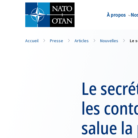
Nom de famille*
À propos
Nos
Accueil
Presse
Articles
Nouvelles
Le 
Le secré
les con
salue la