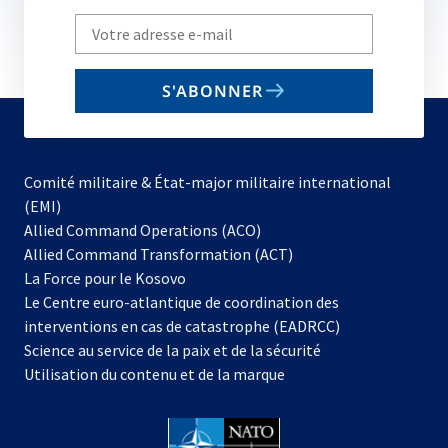
Write
your
email
S'ABONNER
to
subscribe
Comité militaire & État-major militaire international
(EMI)
s’ouvre
Allied Command Operations (ACO)
dans
Allied Command Transformation (ACT)
s’ouvre
un
La Force pour le Kosovo
dans
nouvel
Le Centre euro-atlantique de coordination des
un
onglet
interventions en cas de catastrophe (EADRCC)
nouvel
Science au service de la paix et de la sécurité
onglet
Utilisation du contenu et de la marque