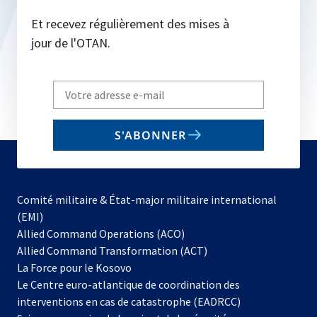
Et recevez régulièrement des mises à
jour de l'OTAN.
Write
your
email
S'ABONNER
to
subscribe
Comité militaire & État-major militaire international
(EMI)
s’ouvre
Allied Command Operations (ACO)
dans
Allied Command Transformation (ACT)
s’ouvre
un
La Force pour le Kosovo
dans
nouvel
Le Centre euro-atlantique de coordination des
un
onglet
interventions en cas de catastrophe (EADRCC)