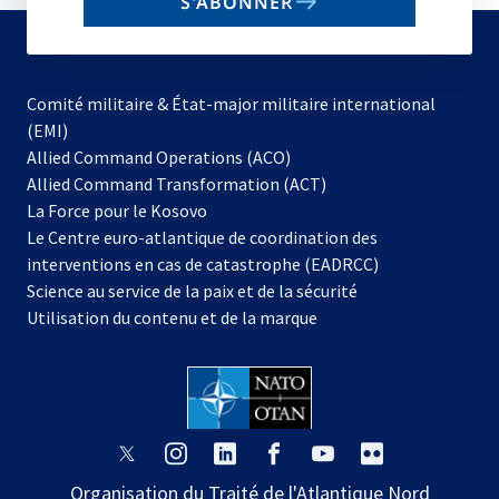
S'ABONNER
to
subscribe
Comité militaire & État-major militaire international
(EMI)
s’ouvre
Allied Command Operations (ACO)
dans
Allied Command Transformation (ACT)
s’ouvre
un
La Force pour le Kosovo
dans
nouvel
Le Centre euro-atlantique de coordination des
un
onglet
interventions en cas de catastrophe (EADRCC)
nouvel
Science au service de la paix et de la sécurité
onglet
Utilisation du contenu et de la marque
s’ouvre
s’ouvre
s’ouvre
s’ouvre
s’ouvre
s’ouvre
dans
dans
dans
dans
dans
dans
Organisation du Traité de l'Atlantique Nord
un
un
un
un
un
un