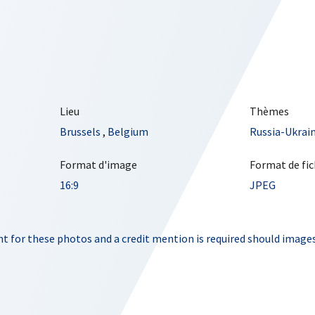
Lieu
Thèmes
Brussels
,
Belgium
Russia-Ukrai
Format d'image
Format de fic
16:9
JPEG
t for these photos and a credit mention is required should images