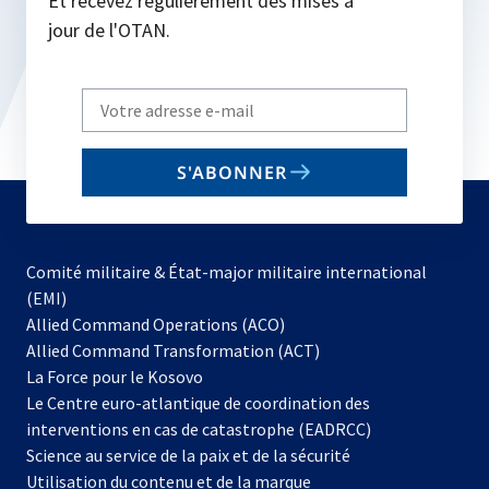
Et recevez régulièrement des mises à
jour de l'OTAN.
Write
your
email
S'ABONNER
to
subscribe
Comité militaire & État-major militaire international
(EMI)
s’ouvre
Allied Command Operations (ACO)
dans
Allied Command Transformation (ACT)
s’ouvre
un
La Force pour le Kosovo
dans
nouvel
Le Centre euro-atlantique de coordination des
un
onglet
interventions en cas de catastrophe (EADRCC)
nouvel
Science au service de la paix et de la sécurité
onglet
Utilisation du contenu et de la marque