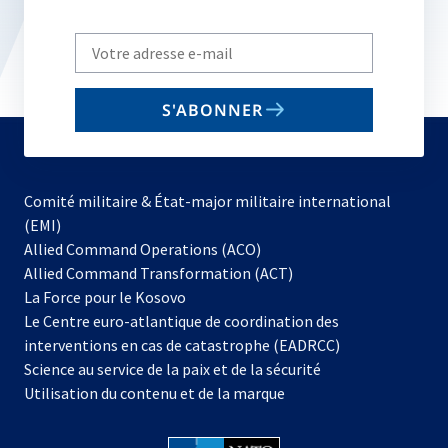
Write
your
email
S'ABONNER
to
subscribe
Comité militaire & État-major militaire international
(EMI)
s’ouvre
Allied Command Operations (ACO)
dans
Allied Command Transformation (ACT)
s’ouvre
un
La Force pour le Kosovo
dans
nouvel
Le Centre euro-atlantique de coordination des
un
onglet
interventions en cas de catastrophe (EADRCC)
nouvel
Science au service de la paix et de la sécurité
onglet
Utilisation du contenu et de la marque